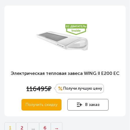
Электрическая тепловая завеса WING II E200 EC
е
116495
Получи лучшую цену
Получить скидку
В заказ
2
...
6
→
1