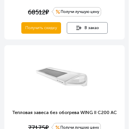
е
68512
Получи лучшую цену
Получить скидку
В заказ
Тепловая завеса без обогрева WING II C200 AC
е
77175
Получи лучшую цену